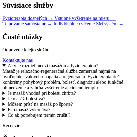
Súvisiace služby
Fyzioterapia dospelých
→
Vstupné vyšetrenie na mieru
→
Tejpovanie samostatné
→
Individuálne cvičenie SM systém
→
Časté otázky
Odpovede k tejto službe
Kontaktujte nás
Aký je rozdiel medzi masážou a fyzioterapiou?
Masáž je relaxačno-regeneračná služba zameraná najmä na
uvoľnenie svalového napätia a regeneráciu. Fyzioterapia rieši
konkrétny pohybový problém, bolesť, diagnózu alebo funkčné
obmedzenie a zahŕňa vyšetrenie aj cielenú terapiu.
Je masáž vhodná pri bolesti chrbta?
Je masáž bolestivá?
Môžem prísť na masáž po športe?
Kto masáž vykonáva?
Čo ak potrebujem termín zrušiť?
Recenzie