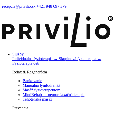
Preskočiť
recepcia@privilio.sk
+421 948 697 379
na
obsah
Služby
Individuálna fyzioterapia
→
Skupinová fyzioterapia
→
Fyzioterapia detí
→
Relax & Regenerácia
Bankovanie
Manuálna lymfodrenáž
Masáž fyzioterapeutom
MindRehab — neurorelaxačná terapia
Tehotenská masáž
Prevencia