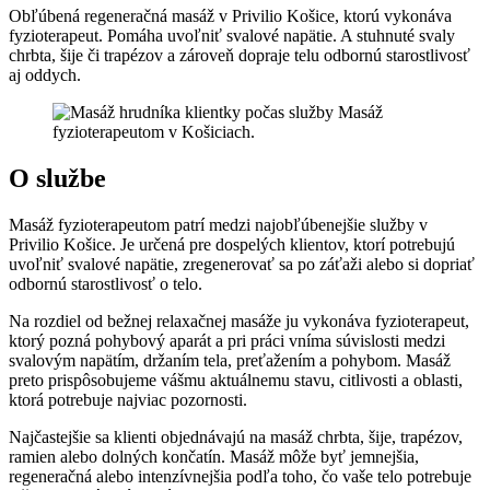
Obľúbená regeneračná masáž v Privilio Košice, ktorú vykonáva
fyzioterapeut. Pomáha uvoľniť svalové napätie. A stuhnuté svaly
chrbta, šije či trapézov a zároveň dopraje telu odbornú starostlivosť
aj oddych.
O službe
Masáž fyzioterapeutom patrí medzi najobľúbenejšie služby v
Privilio Košice. Je určená pre dospelých klientov, ktorí potrebujú
uvoľniť svalové napätie, zregenerovať sa po záťaži alebo si dopriať
odbornú starostlivosť o telo.
Na rozdiel od bežnej relaxačnej masáže ju vykonáva fyzioterapeut,
ktorý pozná pohybový aparát a pri práci vníma súvislosti medzi
svalovým napätím, držaním tela, preťažením a pohybom. Masáž
preto prispôsobujeme vášmu aktuálnemu stavu, citlivosti a oblasti,
ktorá potrebuje najviac pozornosti.
Najčastejšie sa klienti objednávajú na masáž chrbta, šije, trapézov,
ramien alebo dolných končatín. Masáž môže byť jemnejšia,
regeneračná alebo intenzívnejšia podľa toho, čo vaše telo potrebuje