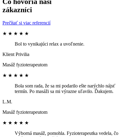
Čo hovoria naši
zákazníci
Prečítať si viac referencií
★
★
★
★
★
Bol to vynikajúci relax a uvoľnenie.
Klient Privilia
Masáž fyzioterapeutom
★
★
★
★
★
Bola som rada, že sa mi podarilo ešte narýchlo nájsť
termín. Po masáži sa mi výrazne uľavilo. Ďakujem.
L.M.
Masáž fyzioterapeutom
★
★
★
★
★
Výborná masáž, pomohla. Fyzioterapeutka vedela, čo