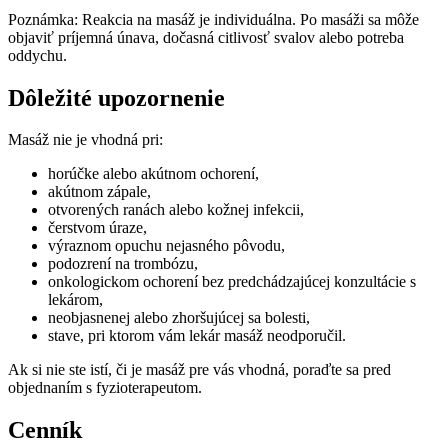
Poznámka: Reakcia na masáž je individuálna. Po masáži sa môže
objaviť príjemná únava, dočasná citlivosť svalov alebo potreba
oddychu.
Dôležité upozornenie
Masáž nie je vhodná pri:
horúčke alebo akútnom ochorení,
akútnom zápale,
otvorených ranách alebo kožnej infekcii,
čerstvom úraze,
výraznom opuchu nejasného pôvodu,
podozrení na trombózu,
onkologickom ochorení bez predchádzajúcej konzultácie s
lekárom,
neobjasnenej alebo zhoršujúcej sa bolesti,
stave, pri ktorom vám lekár masáž neodporučil.
Ak si nie ste istí, či je masáž pre vás vhodná, poraďte sa pred
objednaním s fyzioterapeutom.
Cenník