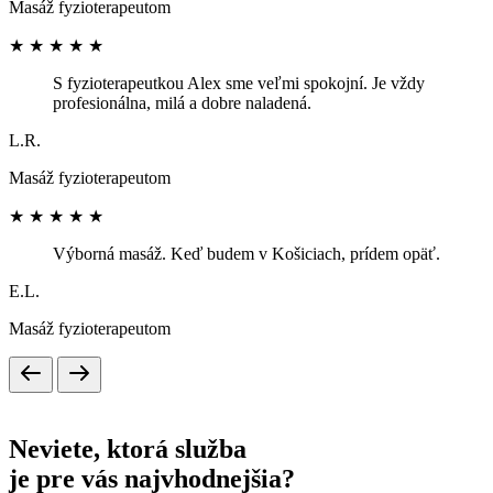
Masáž fyzioterapeutom
★
★
★
★
★
S fyzioterapeutkou Alex sme veľmi spokojní. Je vždy
profesionálna, milá a dobre naladená.
L.R.
Masáž fyzioterapeutom
★
★
★
★
★
Výborná masáž. Keď budem v Košiciach, prídem opäť.
E.L.
Masáž fyzioterapeutom
Neviete, ktorá služba
je pre vás najvhodnejšia?