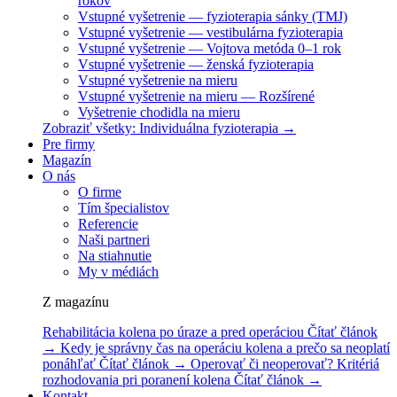
rokov
Vstupné vyšetrenie — fyzioterapia sánky (TMJ)
Vstupné vyšetrenie — vestibulárna fyzioterapia
Vstupné vyšetrenie — Vojtova metóda 0–1 rok
Vstupné vyšetrenie — ženská fyzioterapia
Vstupné vyšetrenie na mieru
Vstupné vyšetrenie na mieru — Rozšírené
Vyšetrenie chodidla na mieru
Zobraziť všetky: Individuálna fyzioterapia →
Pre firmy
Magazín
O nás
O firme
Tím špecialistov
Referencie
Naši partneri
Na stiahnutie
My v médiách
Z magazínu
Rehabilitácia kolena po úraze a pred operáciou
Čítať článok
→
Kedy je správny čas na operáciu kolena a prečo sa neoplatí
ponáhľať
Čítať článok →
Operovať či neoperovať? Kritériá
rozhodovania pri poranení kolena
Čítať článok →
Kontakt