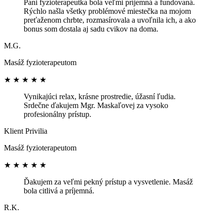
Pani fyzioterapeutka bola veľmi príjemná a fundovaná.
Rýchlo našla všetky problémové miestečka na mojom
preťaženom chrbte, rozmasírovala a uvoľnila ich, a ako
bonus som dostala aj sadu cvikov na doma.
M.G.
Masáž fyzioterapeutom
★
★
★
★
★
Vynikajúci relax, krásne prostredie, úžasní ľudia.
Srdečne ďakujem Mgr. Maskaľovej za vysoko
profesionálny prístup.
Klient Privilia
Masáž fyzioterapeutom
★
★
★
★
★
Ďakujem za veľmi pekný prístup a vysvetlenie. Masáž
bola citlivá a príjemná.
R.K.