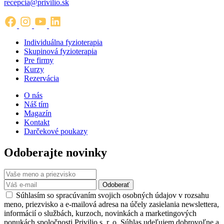
recepcia@privilio.sk
Individuálna fyzioterapia
Skupinová fyzioterapia
Pre firmy
Kurzy
Rezervácia
O nás
Náš tím
Magazín
Kontakt
Darčekové poukazy
Odoberajte novinky
Odoberať
Súhlasím so spracúvaním svojich osobných údajov v rozsahu
meno, priezvisko a e-mailová adresa na účely zasielania newslettera,
informácií o službách, kurzoch, novinkách a marketingových
ponukách spoločnosti Privilio s. r. o. Súhlas udeľujem dobrovoľne a