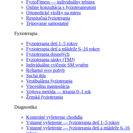
FyzioFitness — individuálny tréning
Online konzultácia s fyzioterapeutom
Ortopedické vložky na mieru
Respiračná fyzioterapia
Tejpovanie samostatné
Fyzioterapia
Fyzioterapia detí 1–5 rokov
Fyzioterapia detí a mládeže 6–16 rokov
Fyzioterapia dospelých
Fyzioterapia sánky (TMJ)
Individuálne cvičenie SM systém
Reštartuj svoj pohyb
Suchá ihla
Vestibulárna fyzioterapia
Viscerálna manipulácia
Vojtova metóda — terapia 0–1 rok
Ženská fyzioterapia
Diagnostika
Kontrolné vyšetrenie chodidla
Vstupné vyšetrenie — fyzioterapia detí 1–5 rokov
Vstupné vyšetrenie — fyzioterapia detí a mládeže 6–16