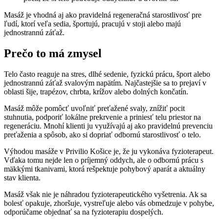
Masáž je vhodná aj ako pravidelná regeneračná starostlivosť pre
ľudí, ktorí veľa sedia, športujú, pracujú v stoji alebo majú
jednostrannú záťaž.
Prečo to má zmysel
Telo často reaguje na stres, dlhé sedenie, fyzickú prácu, šport alebo
jednostrannú záťaž svalovým napätím. Najčastejšie sa to prejaví v
oblasti šije, trapézov, chrbta, krížov alebo dolných končatín.
Masáž môže pomôcť uvoľniť preťažené svaly, znížiť pocit
stuhnutia, podporiť lokálne prekrvenie a priniesť telu priestor na
regeneráciu. Mnohí klienti ju využívajú aj ako pravidelnú prevenciu
preťaženia a spôsob, ako si dopriať odbornú starostlivosť o telo.
Výhodou masáže v Privilio Košice je, že ju vykonáva fyzioterapeut.
Vďaka tomu nejde len o príjemný oddych, ale o odbornú prácu s
mäkkými tkanivami, ktorá rešpektuje pohybový aparát a aktuálny
stav klienta.
Masáž však nie je náhradou fyzioterapeutického vyšetrenia. Ak sa
bolesť opakuje, zhoršuje, vystreľuje alebo vás obmedzuje v pohybe,
odporúčame objednať sa na fyzioterapiu dospelých.