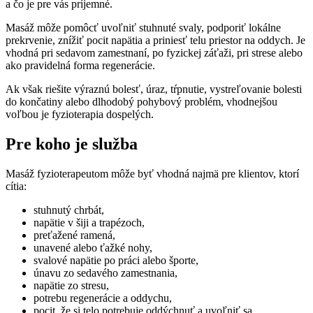
a čo je pre vás príjemné.
Masáž môže pomôcť uvoľniť stuhnuté svaly, podporiť lokálne
prekrvenie, znížiť pocit napätia a priniesť telu priestor na oddych. Je
vhodná pri sedavom zamestnaní, po fyzickej záťaži, pri strese alebo
ako pravidelná forma regenerácie.
Ak však riešite výraznú bolesť, úraz, tŕpnutie, vystreľovanie bolesti
do končatiny alebo dlhodobý pohybový problém, vhodnejšou
voľbou je fyzioterapia dospelých.
Pre koho je služba
Masáž fyzioterapeutom môže byť vhodná najmä pre klientov, ktorí
cítia:
stuhnutý chrbát,
napätie v šiji a trapézoch,
preťažené ramená,
unavené alebo ťažké nohy,
svalové napätie po práci alebo športe,
únavu zo sedavého zamestnania,
napätie zo stresu,
potrebu regenerácie a oddychu,
pocit, že si telo potrebuje oddýchnuť a uvoľniť sa.