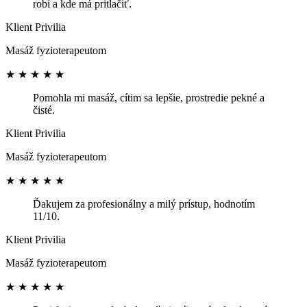
robí a kde má pritlačiť.
Klient Privilia
Masáž fyzioterapeutom
★
★
★
★
★
Pomohla mi masáž, cítim sa lepšie, prostredie pekné a
čisté.
Klient Privilia
Masáž fyzioterapeutom
★
★
★
★
★
Ďakujem za profesionálny a milý prístup, hodnotím
11/10.
Klient Privilia
Masáž fyzioterapeutom
★
★
★
★
★